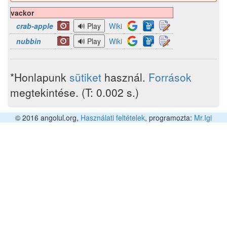
vackor
crab-apple
Wiki
nubbin
Wiki
*Honlapunk
sütiket
használ.
Források
megtekintése. (T: 0.002 s.)
© 2016 angolul.org,
Használati feltételek
, programozta:
Mr.Igi