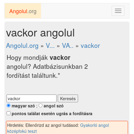
Angolul
.org
Toggle
navigati
vackor angolul
Angolul.org
»
V...
»
VA..
»
vackor
Hogy mondják
vackor
angolul? Adatbázisunkban 2
fordítást találtunk.*
magyar szó
;
angol szó
pontos találat esetén ugrás a fordításra
Hirdetés: Ellenőrizd az angol tudásod:
Gyakorló angol
középfokú teszt