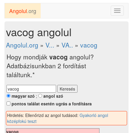
Angolul
.org
Toggle
navigati
vacog angolul
Angolul.org
»
V...
»
VA..
»
vacog
Hogy mondják
vacog
angolul?
Adatbázisunkban 2 fordítást
találtunk.*
magyar szó
;
angol szó
pontos találat esetén ugrás a fordításra
Hirdetés: Ellenőrizd az angol tudásod:
Gyakorló angol
középfokú teszt
vacog