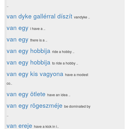
..
van dyke gallérral díszít
vandyke ..
van egy
i have a ..
van egy
there is a ..
van egy hobbija
ride a hobby ..
van egy hobbija
to ride a hobby ..
van egy kis vagyona
have a modest
co..
van egy ötlete
have an idea ..
van egy rögeszméje
be dominated by
..
van ereje
have a kick in i..