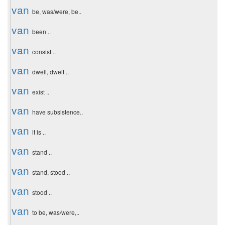
van
be, was/were, be..
van
been ..
van
consist ..
van
dwell, dwelt ..
van
exist ..
van
have subsistence..
van
it is ..
van
stand ..
van
stand, stood ..
van
stood ..
van
to be, was/were,..