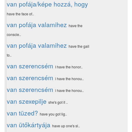
van pofája/képe hozzá, hogy
have the face of..
van pofája valamihez
have the
conscie..
van pofája valamihez
have the gall
to..
van szerencsém
I have the honor..
van szerencsém
i have the honou..
van szerencsém
i have the honou..
van szexepilje
she's got it ..
van tüzed?
have you got lig..
van ütőkártyája
have up one's sl..