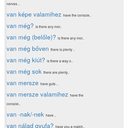
nerves ..
van képe valamihez
have the conscie..
van még?
is there any mor..
van még (belőle)?
is there any mor..
van még bőven
there is plenty ..
van még kiút?
is there a way o..
van még sok
there are plenty..
van mersze
have guts ..
van mersze valamihez
have the
conscie..
van -nak/-nek
have ..
van nálad gyufa?
have you a match..