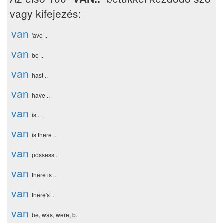
vagy kifejezés:
van
'ave ..
van
be ..
van
hast ..
van
have ..
van
is ..
van
is there ..
van
possess ..
van
there is ..
van
there's ..
van
be, was, were, b..