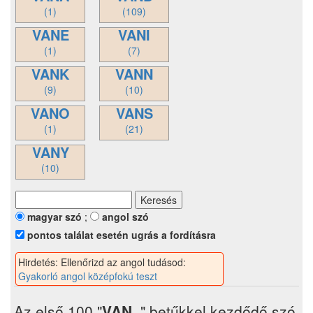
(1)
(109)
VANE
VANI
(1)
(7)
VANK
VANN
(9)
(10)
VANO
VANS
(1)
(21)
VANY
(10)
magyar szó
;
angol szó
pontos találat esetén ugrás a fordításra
Hirdetés: Ellenőrizd az angol tudásod:
Gyakorló angol középfokú teszt
Az első 100 "
VAN..
" betűkkel kezdődő szó