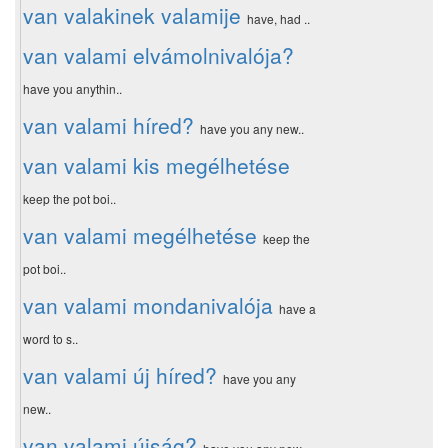
van valakinek valamije
have, had ..
van valami elvámolnivalója?
have you anythin..
van valami híred?
have you any new..
van valami kis megélhetése
keep the pot boi..
van valami megélhetése
keep the
pot boi..
van valami mondanivalója
have a
word to s..
van valami új híred?
have you any
new..
van valami újság?