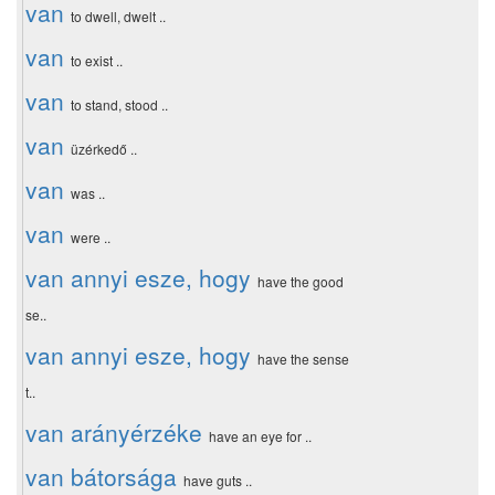
van
to dwell, dwelt ..
van
to exist ..
van
to stand, stood ..
van
üzérkedő ..
van
was ..
van
were ..
van annyi esze, hogy
have the good
se..
van annyi esze, hogy
have the sense
t..
van arányérzéke
have an eye for ..
van bátorsága
have guts ..