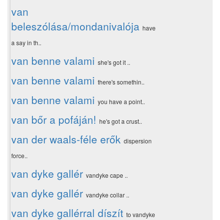
van
beleszólása/mondanivalója
have
a say in th..
van benne valami
she's got it ..
van benne valami
there's somethin..
van benne valami
you have a point..
van bőr a pofáján!
he's got a crust..
van der waals-féle erők
dispersion
force..
van dyke gallér
vandyke cape ..
van dyke gallér
vandyke collar ..
van dyke gallérral díszít
to vandyke