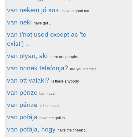
van nekem jó sok
i have a good ma..
van neki
have got ..
van ('not used except as 'to
exist')
is ..
van olyan, aki
there are people..
van önnek telefonja?
are you on the t..
van ott valaki?
is there anybody..
van pénze
be in cash ..
van pénze
to be in cash ..
van pofája
have the gall to..
van pofája, hogy
have the cheek t..