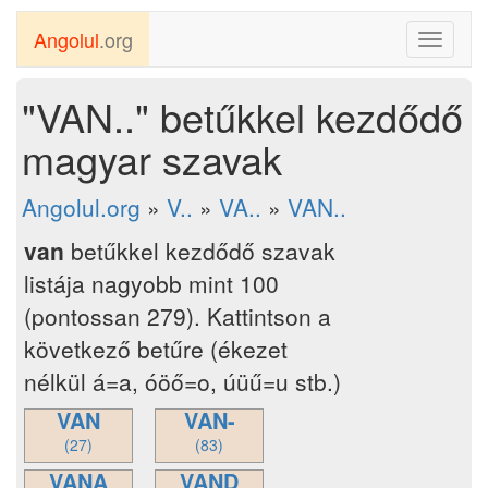
Angolul
.org
Toggle
navigati
"VAN.." betűkkel kezdődő
magyar szavak
Angolul.org
»
V..
»
VA..
»
VAN..
van
betűkkel kezdődő szavak
listája nagyobb mint 100
(pontossan 279). Kattintson a
következő betűre (ékezet
nélkül á=a, óöő=o, úüű=u stb.)
VAN
VAN-
(27)
(83)
VANA
VAND