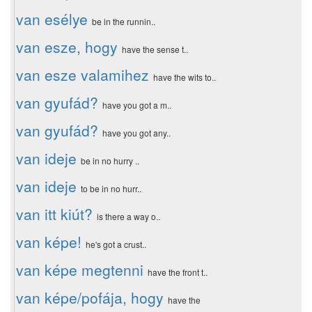
van esélye
be in the runnin..
van esze, hogy
have the sense t..
van esze valamihez
have the wits to..
van gyufád?
have you got a m..
van gyufád?
have you got any..
van ideje
be in no hurry ..
van ideje
to be in no hurr..
van itt kiút?
is there a way o..
van képe!
he's got a crust..
van képe megtenni
have the front t..
van képe/pofája, hogy
have the