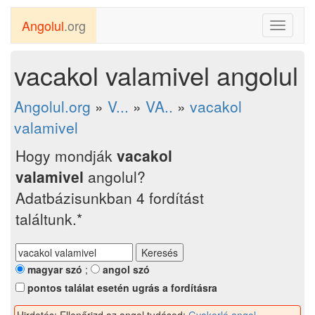
Angolul
.org
Toggle
navigati
vacakol valamivel angolul
Angolul.org
»
V...
»
VA..
»
vacakol
valamivel
Hogy mondják
vacakol
valamivel
angolul?
Adatbázisunkban 4 fordítást
találtunk.*
magyar szó
;
angol szó
pontos találat esetén ugrás a fordításra