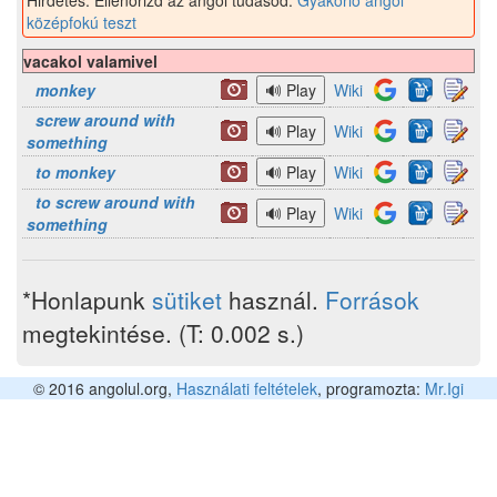
Hirdetés: Ellenőrizd az angol tudásod:
Gyakorló angol
középfokú teszt
vacakol valamivel
monkey
Wiki
screw around with
Wiki
something
to monkey
Wiki
to screw around with
Wiki
something
*Honlapunk
sütiket
használ.
Források
megtekintése. (T: 0.002 s.)
© 2016 angolul.org,
Használati feltételek
, programozta:
Mr.Igi