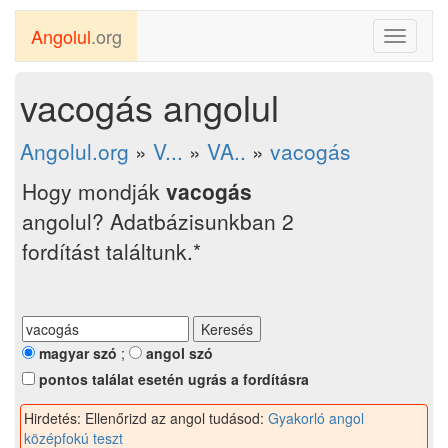
Angolul
.org
Toggle
navigati
vacogás angolul
Angolul.org
»
V...
»
VA..
»
vacogás
Hogy mondják
vacogás
angolul? Adatbázisunkban 2
fordítást találtunk.*
magyar szó
;
angol szó
pontos találat esetén ugrás a fordításra
Hirdetés: Ellenőrizd az angol tudásod:
Gyakorló angol
középfokú teszt