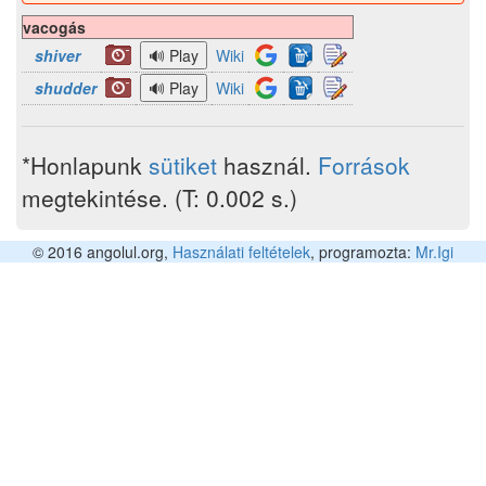
vacogás
shiver
Wiki
shudder
Wiki
*Honlapunk
sütiket
használ.
Források
megtekintése. (T: 0.002 s.)
© 2016 angolul.org,
Használati feltételek
, programozta:
Mr.Igi