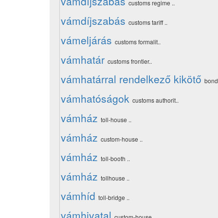
vámdíjszabás
customs regime ..
vámdíjszabás
customs tariff ..
vámeljárás
customs formalit..
vámhatár
customs frontier..
vámhatárral rendelkező kikötő
bonde
vámhatóságok
customs authorit..
vámház
toll-house ..
vámház
custom-house ..
vámház
toll-booth ..
vámház
tollhouse ..
vámhíd
toll-bridge ..
vámhivatal
custom-house ..