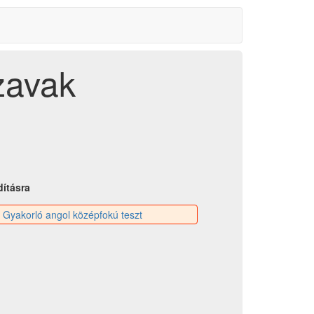
zavak
dításra
:
Gyakorló angol középfokú teszt