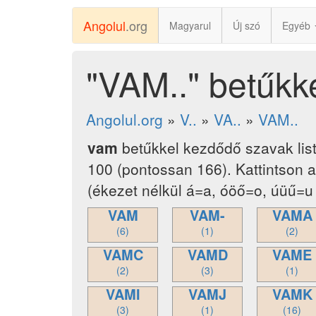
Angolul
.org
Magyarul
Új szó
Egyéb
"VAM.." betűkk
Angolul.org
»
V..
»
VA..
»
VAM..
vam
betűkkel kezdődő szavak lis
100 (pontossan 166). Kattintson 
(ékezet nélkül á=a, óöő=o, úüű=u 
VAM
VAM-
VAMA
(6)
(1)
(2)
VAMC
VAMD
VAME
(2)
(3)
(1)
VAMI
VAMJ
VAMK
(3)
(1)
(16)