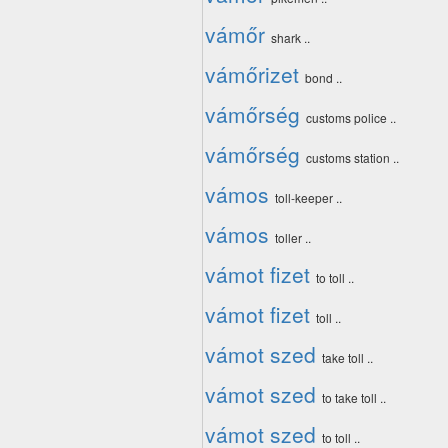
vámőr
shark ..
vámőrizet
bond ..
vámőrség
customs police ..
vámőrség
customs station ..
vámos
toll-keeper ..
vámos
toller ..
vámot fizet
to toll ..
vámot fizet
toll ..
vámot szed
take toll ..
vámot szed
to take toll ..
vámot szed
to toll ..