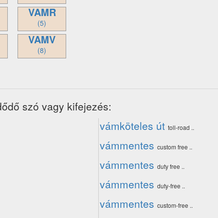
VAMR
(5)
VAMV
(8)
dődő szó vagy kifejezés:
vámköteles út
toll-road ..
vámmentes
custom free ..
vámmentes
duty free ..
vámmentes
duty-free ..
vámmentes
custom-free ..