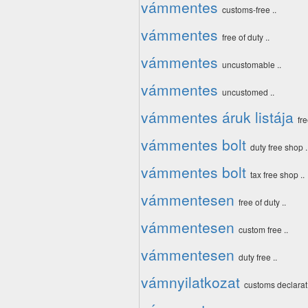
vámmentes
customs-free ..
vámmentes
free of duty ..
vámmentes
uncustomable ..
vámmentes
uncustomed ..
vámmentes áruk listája
fre
vámmentes bolt
duty free shop .
vámmentes bolt
tax free shop ..
vámmentesen
free of duty ..
vámmentesen
custom free ..
vámmentesen
duty free ..
vámnyilatkozat
customs declarat.