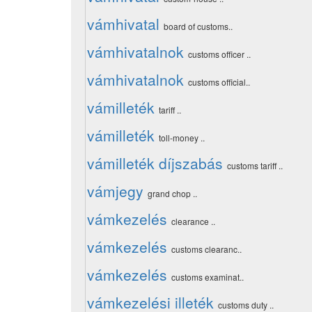
vámhivatal
board of customs..
vámhivatalnok
customs officer ..
vámhivatalnok
customs official..
vámilleték
tariff ..
vámilleték
toll-money ..
vámilleték díjszabás
customs tariff ..
vámjegy
grand chop ..
vámkezelés
clearance ..
vámkezelés
customs clearanc..
vámkezelés
customs examinat..
vámkezelési illeték
customs duty ..