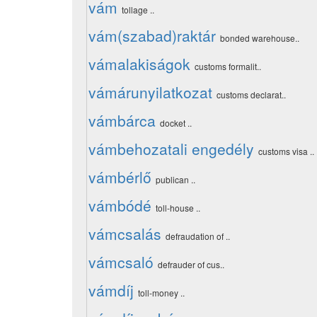
vám
tollage ..
vám(szabad)raktár
bonded warehouse..
vámalakiságok
customs formalit..
vámárunyilatkozat
customs declarat..
vámbárca
docket ..
vámbehozatali engedély
customs visa ..
vámbérlő
publican ..
vámbódé
toll-house ..
vámcsalás
defraudation of ..
vámcsaló
defrauder of cus..
vámdíj
toll-money ..