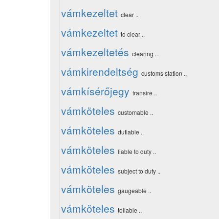
vámkezeltet
clear ..
vámkezeltet
to clear ..
vámkezeltetés
clearing ..
vámkirendeltség
customs station ..
vámkísérőjegy
transire ..
vámköteles
customable ..
vámköteles
dutiable ..
vámköteles
liable to duty ..
vámköteles
subject to duty ..
vámköteles
gaugeable ..
vámköteles
tollable ..