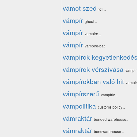
vámot szed
toll ..
vámpír
ghoul ..
vámpír
vampire ..
vámpír
vampire-bat ..
vámpírok kegyetlenkedé
vámpírok vérszívása
vampiri
vámpírokban való hit
vampir
vámpírszerű
vampiric ..
vámpolitika
customs policy ..
vámraktár
bonded warehouse..
vámraktár
bondwarehouse ..