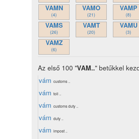
VAMN
VAMO
VAMP
(4)
(21)
(8)
VAMS
VAMT
VAMU
(26)
(20)
(3)
VAMZ
(6)
Az első 100 "
VAM..
" betűkkel kez
vám
customs ..
vám
toll ..
vám
customs duty ..
vám
duty ..
vám
impost ..