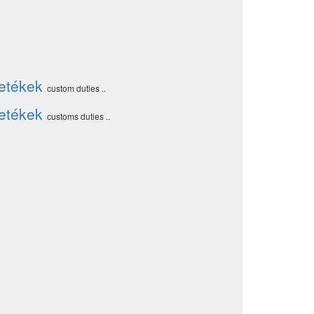
letékek
custom duties ..
letékek
customs duties ..