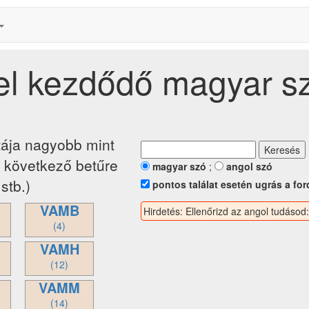
el kezdődő magyar s
tája nagyobb mint
a következő betűre
magyar szó
;
angol szó
stb.)
pontos találat esetén ugrás a for
VAMB
Hirdetés: Ellenőrizd az angol tudásod
(4)
VAMH
(12)
VAMM
(14)