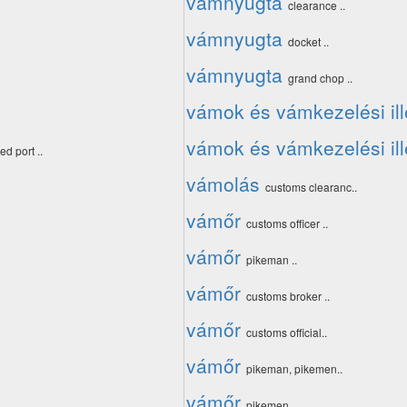
vámnyugta
clearance ..
vámnyugta
docket ..
vámnyugta
grand chop ..
vámok és vámkezelési il
vámok és vámkezelési il
d port ..
vámolás
customs clearanc..
vámőr
customs officer ..
vámőr
pikeman ..
vámőr
customs broker ..
vámőr
customs official..
vámőr
pikeman, pikemen..
vámőr
pikemen ..