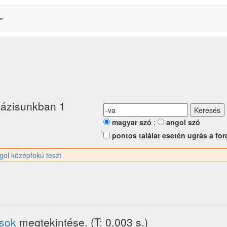
bázisunkban 1
magyar szó
;
angol szó
pontos találat esetén ugrás a for
gol középfokú teszt
ások
megtekintése. (T: 0.003 s.)