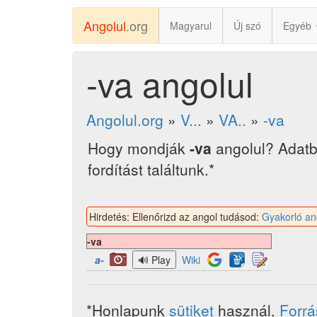
Angolul
.org
Magyarul
Új szó
Egyéb
-va angolul
Angolul.org
»
V...
»
VA..
»
-va
Hogy mondják
-va
angolul? Adat
fordítást találtunk.*
Hirdetés: Ellenőrizd az angol tudásod:
Gyakorló an
-va
a-
Wiki
*Honlapunk
sütiket
használ.
Forr