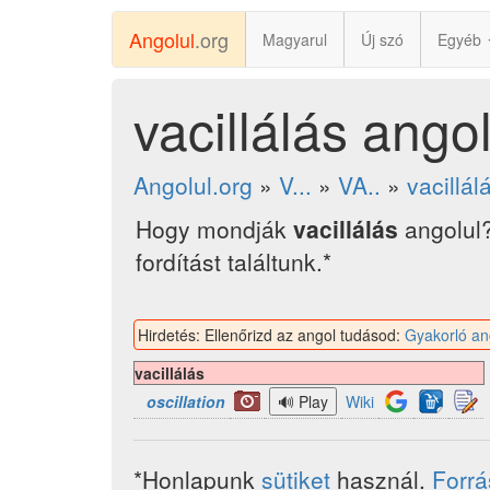
Angolul
.org
Magyarul
Új szó
Egyéb
vacillálás angol
Angolul.org
»
V...
»
VA..
»
vacillál
Hogy mondják
vacillálás
angolul
fordítást találtunk.*
Hirdetés: Ellenőrizd az angol tudásod:
Gyakorló an
vacillálás
oscillation
Wiki
*Honlapunk
sütiket
használ.
Forr