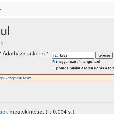
ul
ás
? Adatbázisunkban 1
magyar szó
;
angol szó
pontos találat esetén ugrás a for
gol középfokú teszt
ások
megtekintése. (T: 0.004 s.)