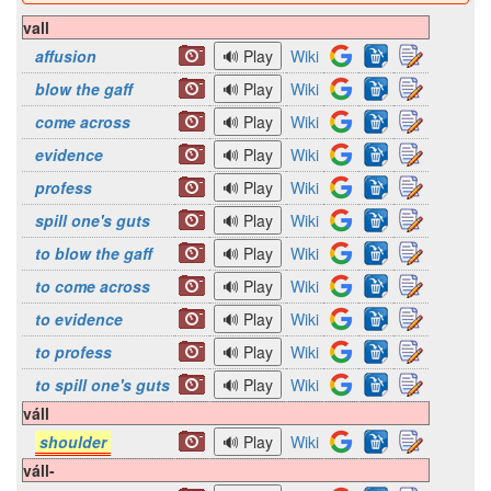
vall
affusion
Wiki
blow the gaff
Wiki
come across
Wiki
evidence
Wiki
profess
Wiki
spill one's guts
Wiki
to blow the gaff
Wiki
to come across
Wiki
to evidence
Wiki
to profess
Wiki
to spill one's guts
Wiki
váll
shoulder
Wiki
váll-