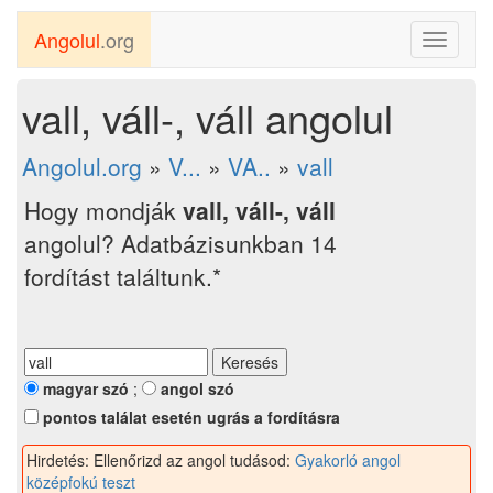
Angolul
.org
Toggle
navigati
vall, váll-, váll angolul
Angolul.org
»
V...
»
VA..
»
vall
Hogy mondják
vall, váll-, váll
angolul? Adatbázisunkban 14
fordítást találtunk.*
magyar szó
;
angol szó
pontos találat esetén ugrás a fordításra
Hirdetés: Ellenőrizd az angol tudásod:
Gyakorló angol
középfokú teszt